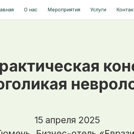
авная
О нас
Мероприятия
Услуги
Контак
рактическая ко
голикая неврол
15 апреля 2025
 Тюмень, Бизнес-отель «Еврази