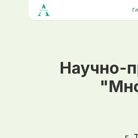
Гл
Научно-п
"Мно
г.