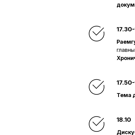
докум
17.30-
Раемг
главны
Хронич
17.50-
Тема 
18.10
Диску