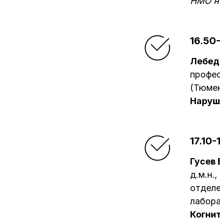
НМО н
16.50-
Лебед
профес
(Тюме
Наруш
17.10-
Гусев
д.м.н.
отделе
лабора
Когни