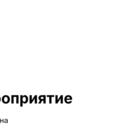
роприятие
 на