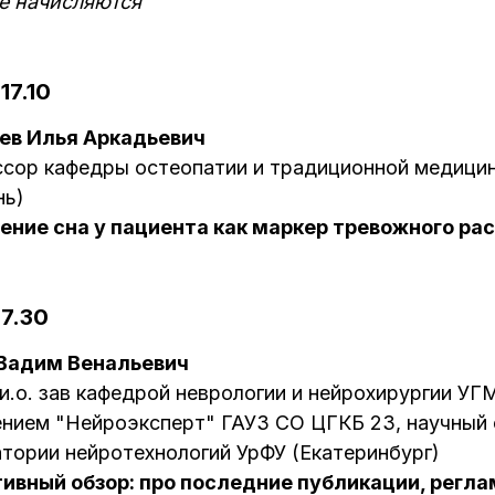
е начисляются
17.10
ев Илья Аркадьевич
сор кафедры остеопатии и традиционной медицин
нь)
ение сна у пациента как маркер тревожного ра
17.30
 Вадим Венальевич
, и.о. зав кафедрой неврологии и нейрохирургии У
нием "Нейроэксперт" ГАУЗ СО ЦГКБ 23, научный
тории нейротехнологий УрФУ (Екатеринбург)
тивный обзор: про последние публикации, рег