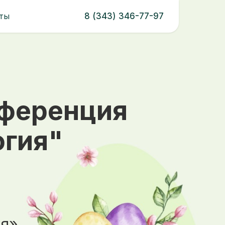
ты
8 (343) 346-77-97
нференция
огия"
я»,