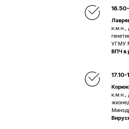
16.50-
Лавре
к.м.н.
генети
УГМУ М
ВПЧ в
17.10-
Корюк
к.м.н.
жизне
Минзд
Вирус