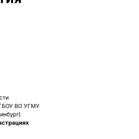
сти
ФГБОУ ВО УГМУ
инбург)
нстрациях