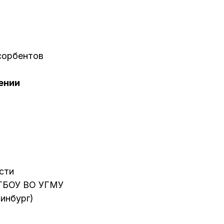
сорбентов
ении
сти
ФГБОУ ВО УГМУ
инбург)