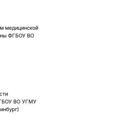
сом медицинской
цины ФГБОУ ВО
сти
ФГБОУ ВО УГМУ
инбург)