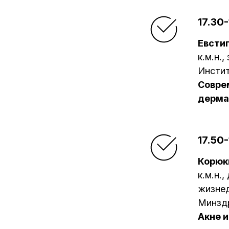
17.30-
Евсти
к.м.н.
Инстит
Совре
дерма
17.50-
Корюк
к.м.н.
жизне
Минзд
Акне 