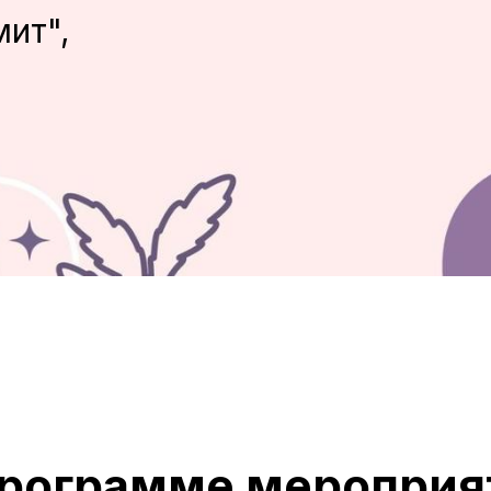
ит",
программе мероприя