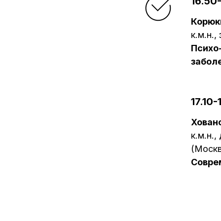
16.50-
Корюк
к.м.н.
Психо
забол
17.10-
Хован
к.м.н.
(Москв
Совре