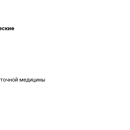
еские
осточной медицины