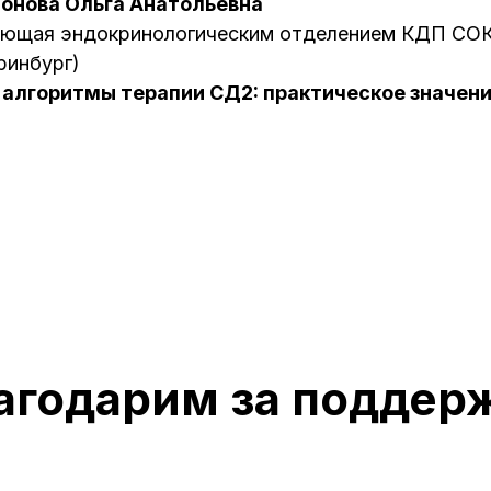
онова Ольга Анатольевна
ующая эндокринологическим отделением КДП СО
ринбург)
 алгоритмы терапии СД2: практическое значен
агодарим за поддер