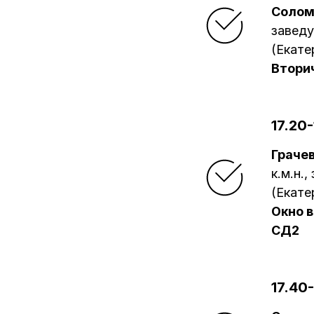
Солом
завед
(Екате
Втори
17.20
Граче
к.м.н.
(Екате
Окно 
СД2
17.40