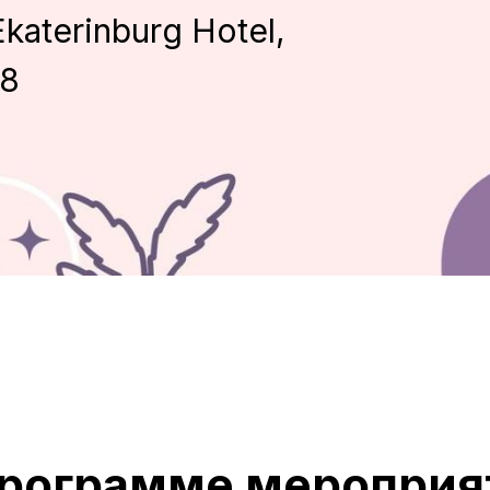
aterinburg Hotel,
98
программе мероприя