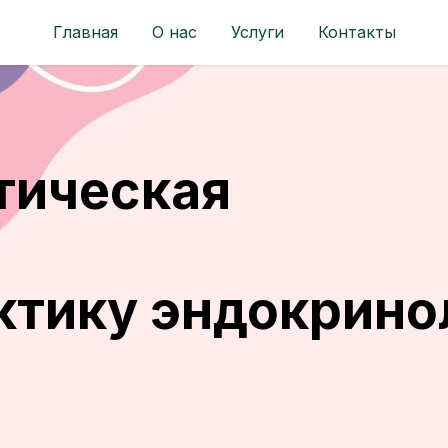
Главная
О нас
Услуги
Контакты
тическая
я
ктику эндокрино