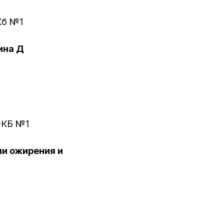
Кб №1
ина Д
ОКБ №1
ии ожирения и