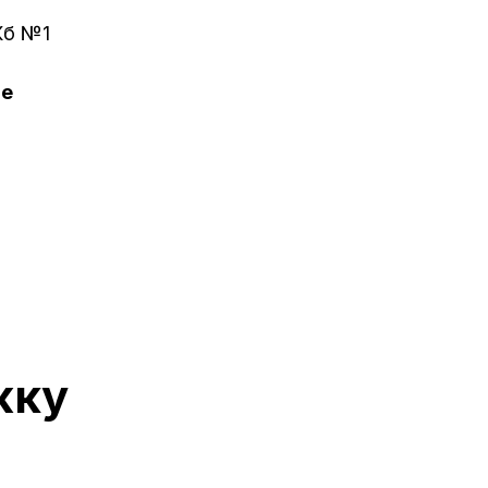
Кб №1
ие
жку