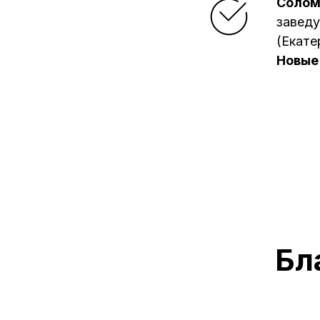
Солом
завед
(Екате
Новые
Бл