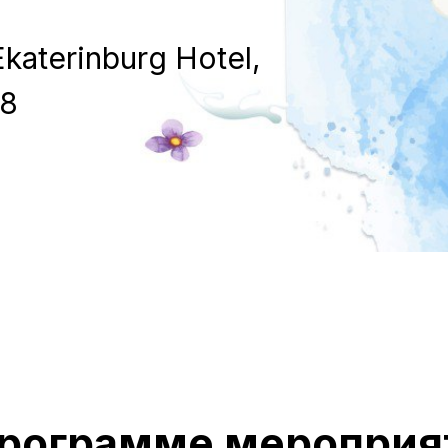
aterinburg Hotel,
98
программе мероприя