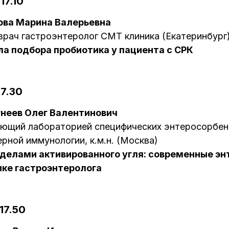
17.10
ова Марина Валерьевна
, врач гастроэнтеролог СМТ клиника (Екатеринбург
ла подбора пробиотика у пациента с СРК
17.30
гнеев Олег Валентинович
ющий лабораторией специфических энтеросорбен
рной иммунологии, к.м.н. (Москва)
еделами активированного угля: современные эн
ике гастроэнтеролога
17.50