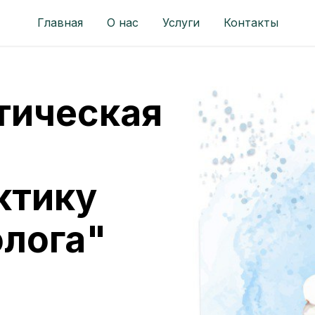
Главная
О нас
Услуги
Контакты
тическая
я
ктику
олога"