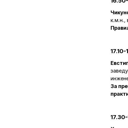
16.50-
Чикун
к.м.н.
Прави
17.10-
Евсти
заведу
инжене
За пр
практ
17.30-