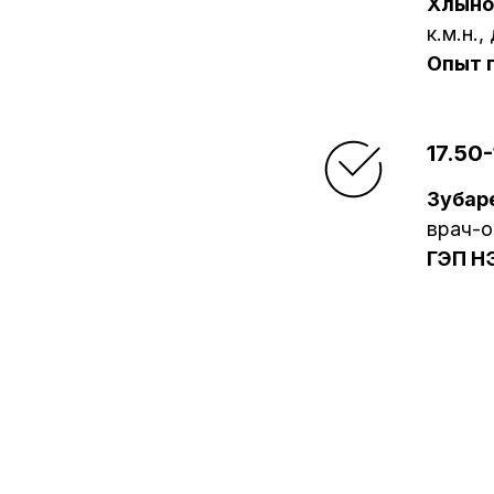
Хлыно
к.м.н.
Опыт 
17.50
Зубар
врач-о
ГЭП Н