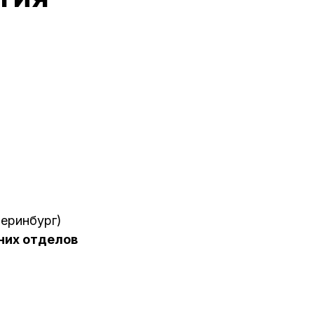
теринбург)
хних отделов