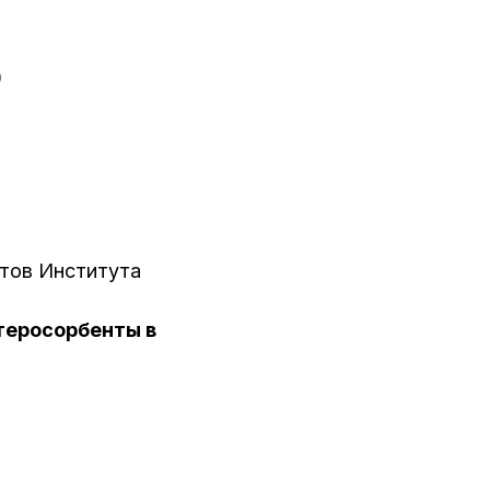
)
тов Института
теросорбенты в