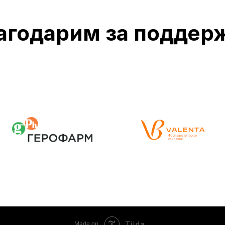
агодарим за поддер
Tilda
Made on