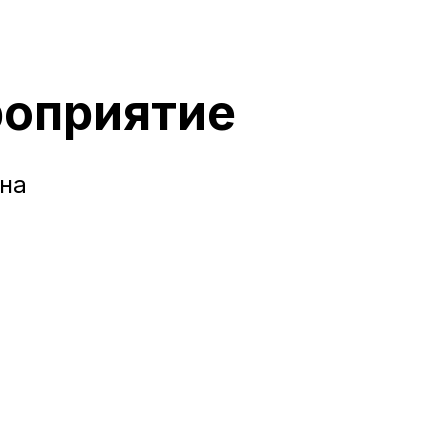
роприятие
 на