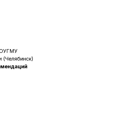
О ЮУГМУ
 (Челябинск)
комендаций