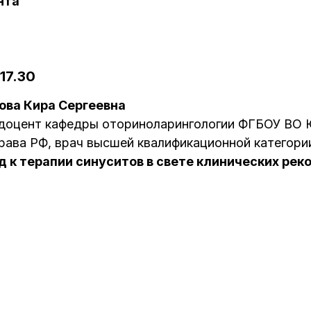
нта
-17.30
ова Кира Сергеевна
, доцент кафедры оториноларингологии ФГБОУ В
ава РФ, врач высшей квалификационной категории
д к терапии синуситов в свете клинических ре