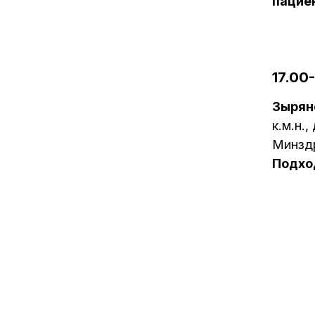
пацие
17.00
Зырян
к.м.н.
Минздр
Подхо