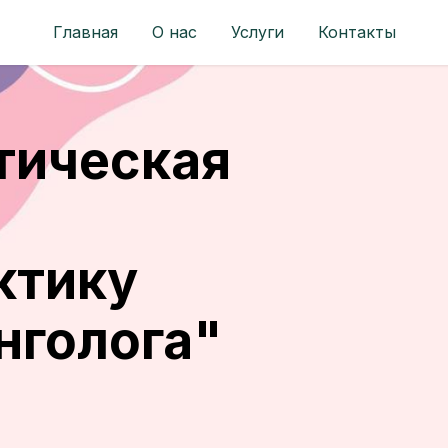
Главная
О нас
Услуги
Контакты
тическая
я
ктику
нголога"