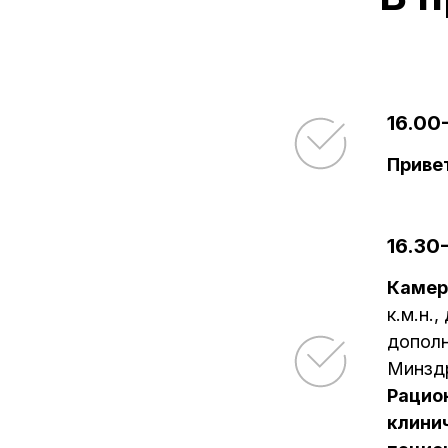
16.00
Приве
16.30
Камер
к.м.н.
допол
Минздр
Рацио
клини