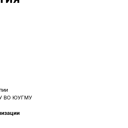
пии
ОУ ВО ЮУГМУ
мизации