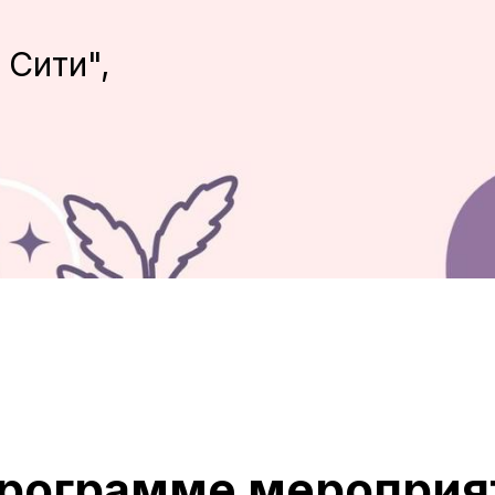
 Сити",
программе мероприя